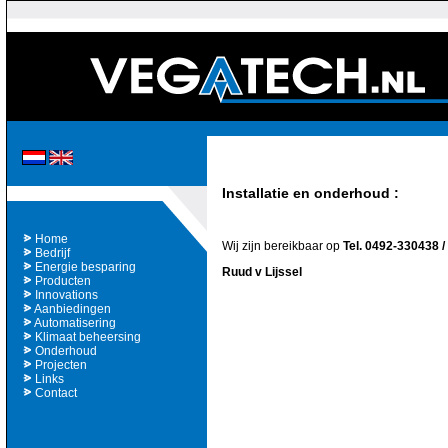
Installatie en onderhoud :
Home
Wij zijn bereikbaar op
Tel. 0492-330438 
Bedrijf
Energie besparing
Ruud v Lijssel
Producten
Innovations
Aanbiedingen
Automatisering
Klimaat beheersing
Onderhoud
Projecten
Links
Contact