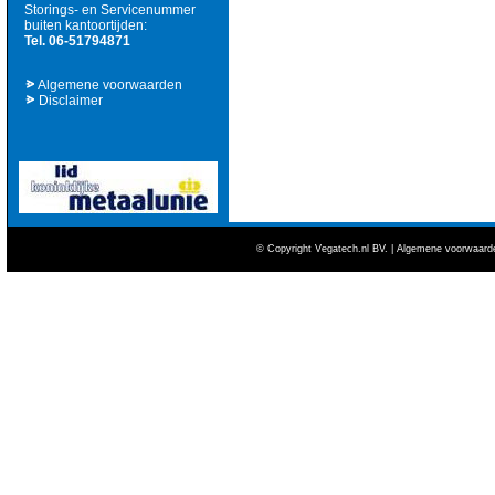
Storings- en Servicenummer
buiten kantoortijden:
Tel. 06-51794871
Algemene voorwaarden
Disclaimer
webmail
© Copyright Vegatech.nl BV. |
Algemene voorwaard