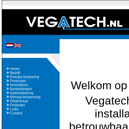
Home
Bedrijf
Energie besparing
Welkom op 
Producten
Innovations
Aanbiedingen
Automatisering
Vegatech
Klimaat beheersing
Onderhoud
Projecten
install
Links
Contact
betrouwbaar