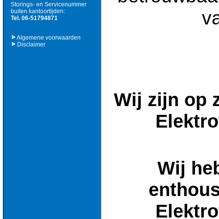
Storings- en Servicenummer
v
buiten kantoortijden:
Tel. 06-51794871
Algemene voorwaarden
Disclaimer
Wij zijn op
Elektro
Wij he
enthous
Elektro